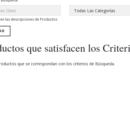
e Búsqueda
Todas Las Categorías
 en las descripciones de Productos
uctos que satisfacen los Crite
L PROYECTO POLITICO
LA ULTIMA ILUSION: LA CR
roductos que se correspondan con los criterios de Búsqueda.
OGICO DEL NEOFASCISMO
LA REVOLUCION EN AME
(VERSION IMPRESA)
LATINA 1979-1991 (VE
IMPRESA)
00
AGREGAR AL CARRO
₡6,000.00
AGREGAR A