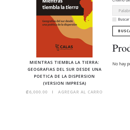
Criterio d
Buscar
Prod
MIENTRAS TIEMBLA LA TIERRA:
E
No hay p
GEOGRAFIAS DEL SUR DESDE UNA
PEDAG
POETICA DE LA DISPERSION
(VERSION IMPRESA)
₡6,000.
₡6,000.00
AGREGAR AL CARRO