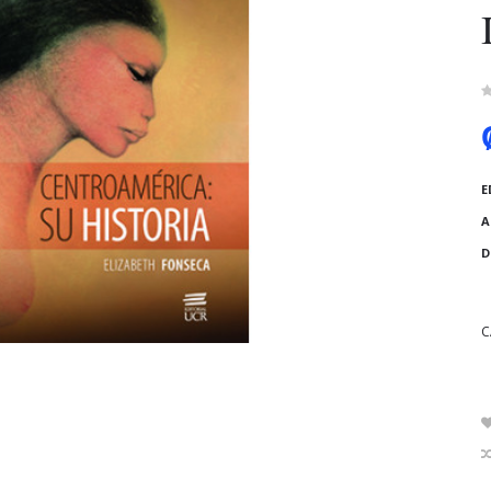
E
A
D
C