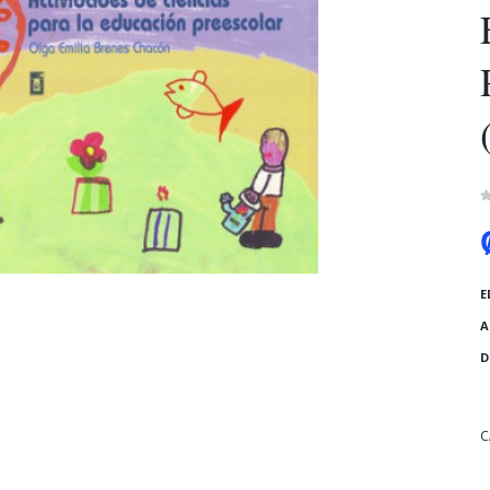
E
A
D
C