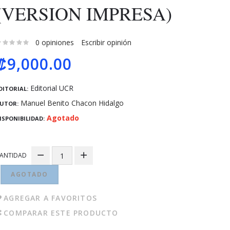
(VERSION IMPRESA)
0 opiniones
Escribir opinión
₡9,000.00
Editorial UCR
DITORIAL:
Manuel Benito Chacon Hidalgo
UTOR:
Agotado
ISPONIBILIDAD:
ANTIDAD
AGOTADO
AGREGAR A FAVORITOS
COMPARAR ESTE PRODUCTO