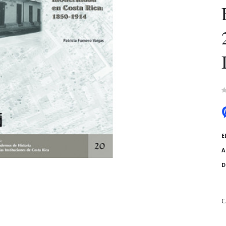
E
A
D
C