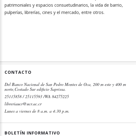
patrimoniales y espacios consuetudinarios, la vida de barrio,
pulperías, librerías, cines y el mercado, entre otros.
CONTACTO
Del Banco Nacional de San Pedro Montes de Oca, 200 m este y 400 m
norte,Costado Sur edificio Saprissa.
25115858 / 25115593 /WA 84275225
libreriaucr@ucr.ac.cr
Lunes a viernes de 8 a.m. a 4:30 p.m.
BOLETÍN INFORMATIVO