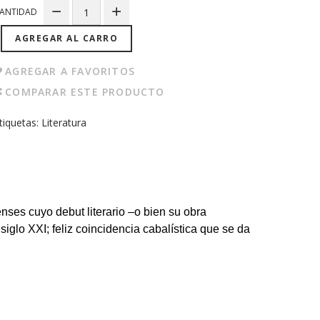
ANTIDAD
AGREGAR AL CARRO
AGREGAR A FAVORITOS
COMPARAR ESTE PRODUCTO
tiquetas:
Literatura
enses cuyo debut literario –o bien su obra
siglo XXI; feliz coincidencia cabalística que se da