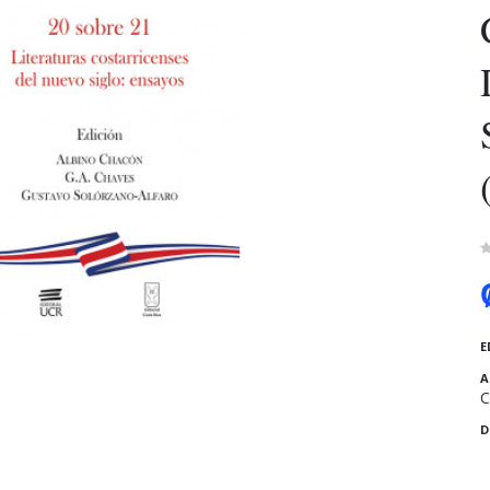
E
A
C
D