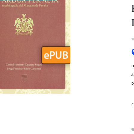
E
A
D
C