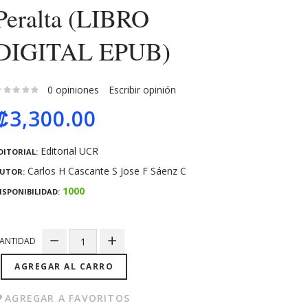
Peralta (LIBRO
DIGITAL EPUB)
0 opiniones
Escribir opinión
₡3,300.00
Editorial UCR
DITORIAL:
Carlos H Cascante S Jose F Sáenz C
UTOR:
1000
ISPONIBILIDAD:
ANTIDAD
AGREGAR AL CARRO
AGREGAR A FAVORITOS