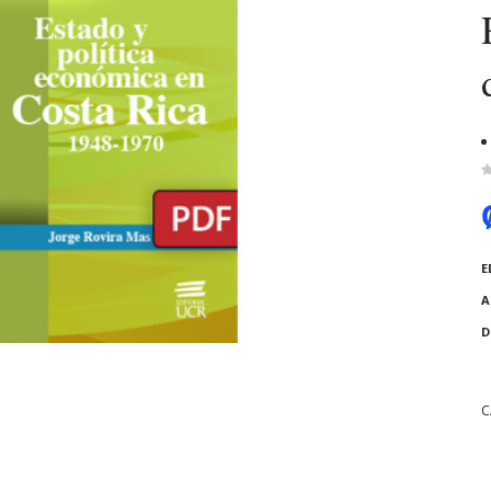
E
A
D
C