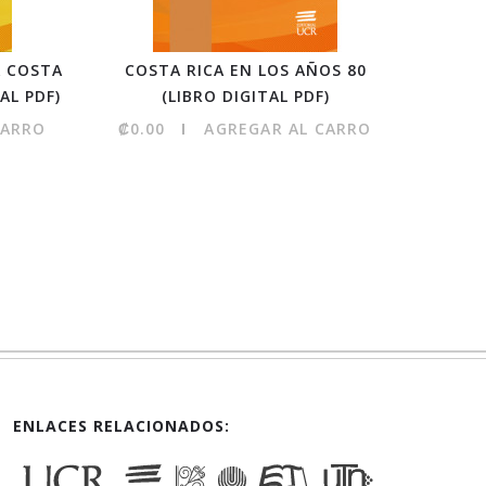
A COSTA
COSTA RICA EN LOS AÑOS 80
COSTA 
AL PDF)
(LIBRO DIGITAL PDF)
PERSPE
CARRO
₡0.00
AGREGAR AL CARRO
₡0.0
ENLACES RELACIONADOS: