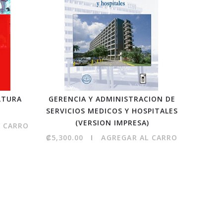
LTURA
GERENCIA Y ADMINISTRACION DE
LA C
)
SERVICIOS MEDICOS Y HOSPITALES
HUMAN
(VERSION IMPRESA)
L CARRO
₡5,300.00
AGREGAR AL CARRO