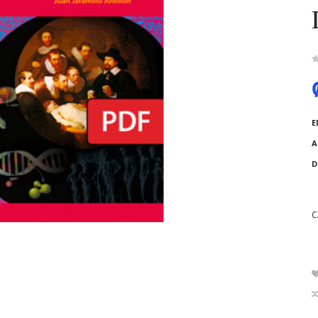
E
A
D
C