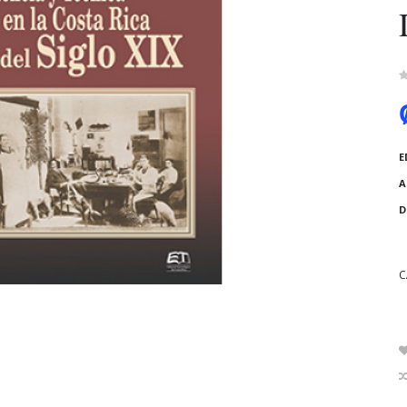
E
A
D
C