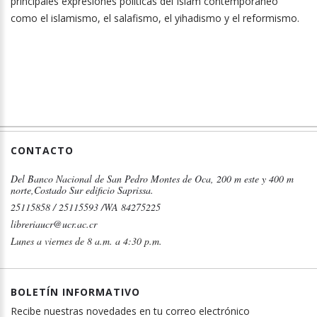
principales expresiones políticas del Islam contemporáneo
como el islamismo, el salafismo, el yihadismo y el reformismo.
CONTACTO
Del Banco Nacional de San Pedro Montes de Oca, 200 m este y 400 m
norte,Costado Sur edificio Saprissa.
25115858 / 25115593 /WA 84275225
libreriaucr@ucr.ac.cr
Lunes a viernes de 8 a.m. a 4:30 p.m.
BOLETÍN INFORMATIVO
Recibe nuestras novedades en tu correo electrónico