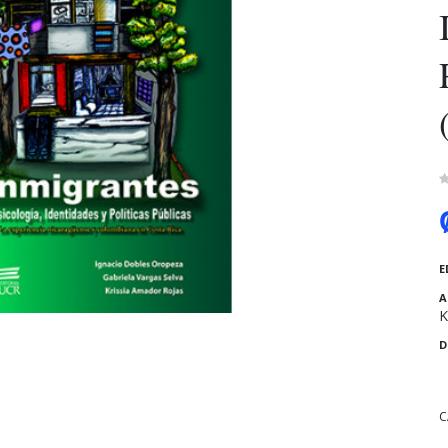
E
A
K
D
C