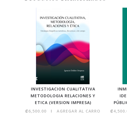
INVESTIGACION CUALITATIVA
INM
METODOLOGIA RELACIONES Y
IDE
ETICA (VERSION IMPRESA)
PÚBLI
₡6,500.00
AGREGAR AL CARRO
₡4,500.