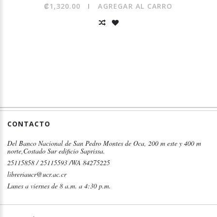
₡1,320.00
AGREGAR AL CARRO
CONTACTO
Del Banco Nacional de San Pedro Montes de Oca, 200 m este y 400 m
norte,Costado Sur edificio Saprissa.
25115858 / 25115593 /WA 84275225
libreriaucr@ucr.ac.cr
Lunes a viernes de 8 a.m. a 4:30 p.m.