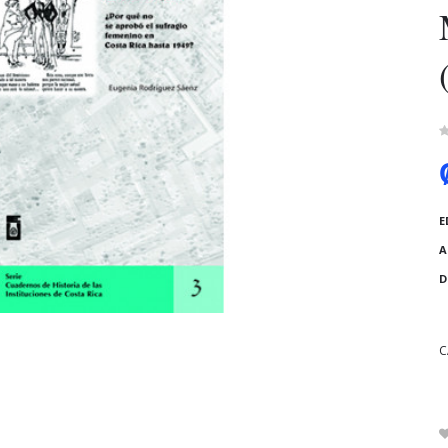
E
A
D
C