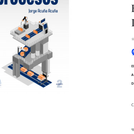
E
A
D
C