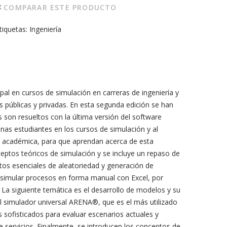
COMPARAR ESTE PRODUCTO
tiquetas:
Ingeniería
pal en cursos de simulación en carreras de ingeniería y
s públicas y privadas. En esta segunda edición se han
son resueltos con la última versión del software
onas estudiantes en los cursos de simulación y al
n académica, para que aprendan acerca de esta
ceptos teóricos de simulación y se incluye un repaso de
ntos esenciales de aleatoriedad y generación de
 simular procesos en forma manual con Excel, por
 La siguiente temática es el desarrollo de modelos y su
l simulador universal ARENA®, que es el más utilizado
sofisticados para evaluar escenarios actuales y
 servicios. Finalmente, se introducen los conceptos de