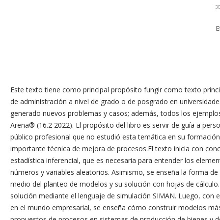
E
Este texto tiene como principal propósito fungir como texto princi
de administración a nivel de grado o de posgrado en universidade
generado nuevos problemas y casos; además, todos los ejemplos 
Arena® (16.2 2022). El propósito del libro es servir de guía a pers
público profesional que no estudió esta temática en su formació
importante técnica de mejora de procesos.El texto inicia con con
estadística inferencial, que es necesaria para entender los eleme
números y variables aleatorios. Asimismo, se enseña la forma de
medio del planteo de modelos y su solución con hojas de cálculo.
solución mediante el lenguaje de simulación SIMAN. Luego, con e
en el mundo empresarial, se enseña cómo construir modelos más 
propuestos de procesos en sistemas de producción de bienes y de