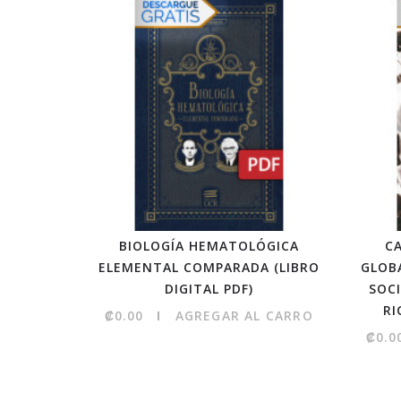
BIOLOGÍA HEMATOLÓGICA
C
ELEMENTAL COMPARADA (LIBRO
GLOB
DIGITAL PDF)
SOC
RI
₡0.00
AGREGAR AL CARRO
₡0.0