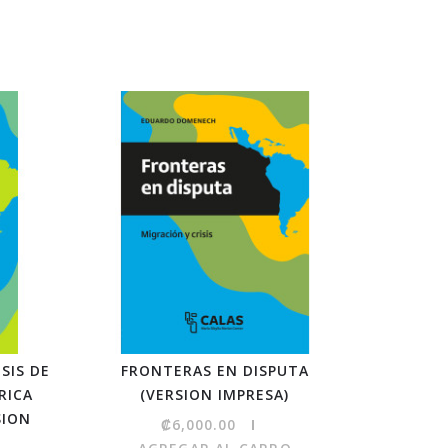
ISIS DE
FRONTERAS EN DISPUTA
LA CIUDA
RICA
(VERSION IMPRESA)
DEC
SION
TRADI
₡6,000.00
(