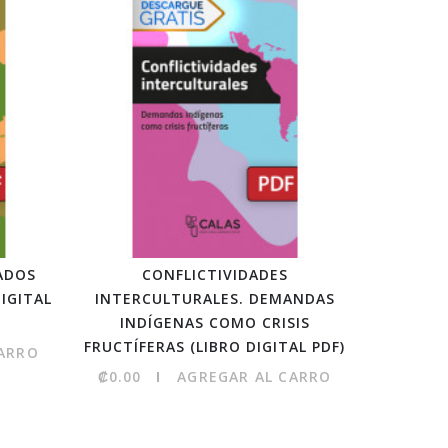
ADOS
CONFLICTIVIDADES
CRI
IGITAL
INTERCULTURALES. DEMANDAS
EXPERIE
INDÍGENAS COMO CRISIS
PROGRES
FRUCTÍFERAS (LIBRO DIGITAL PDF)
IZQUIE
CARRO
(L
₡0.00
AGREGAR AL CARRO
₡0.00