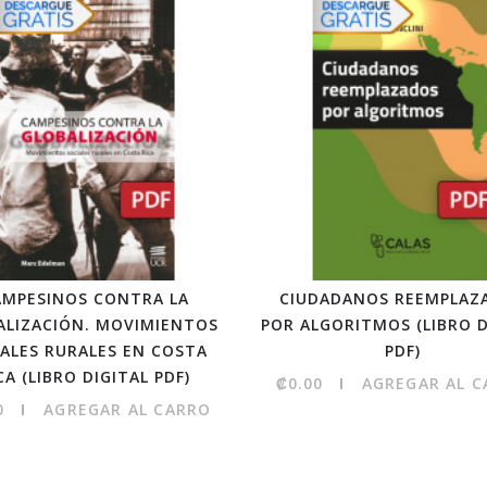
AMPESINOS CONTRA LA
CIUDADANOS REEMPLAZ
ALIZACIÓN. MOVIMIENTOS
POR ALGORITMOS (LIBRO D
IALES RURALES EN COSTA
PDF)
CA (LIBRO DIGITAL PDF)
₡0.00
AGREGAR AL 
0
AGREGAR AL CARRO